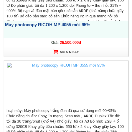
cứng 320GB Khay giấy tiêu chuẩn: 550 tờ x 2 khay Khay giấy tay: 100
tờ Độ phân giải: tối đa 1.200 x 1.200 dpi Phóng to – thu nhỏ: 25% -
400% Bộ nạp và đảo mặt bản gốc: có sẵn ARDF (khả năng chứa giấy
100 tờ) Bộ đảo bản sao: có sẵn Chức năng in: in qua mạng nội bộ
Chức năng scan: scan màu, scan to email, scan to folder Chuẩn kết
Máy photocopy RICOH MP 4055 mới 95%
nối: Ethernet 10/100/1000 Chức năng đặc biệt: Màn hình LCD SOP
màu cảm ứng 10,1 inch, chia bộ bản sao điện tử, quét 1 lần sao chụp
nhiều lần, quản lý người dùng, in/scan từ ổ đĩa di động USB Kích
thước: 587 x 684 x 913 mm Trọng lượng: 71 kg Xuất xứ: Trung Quốc
Giá:
26.500.000đ
(Hãng Ricoh - Nhật Bản) Sử dụng mực: MP6054SP Bảo hành: 12
MUA NGAY
tháng (theo số bản chụp)
Loại máy: Máy photocopy trắng đen đã qua sử dụng mới 90-95%
Chức năng chuẩn: Copy, In mạng, Scan màu, ARDF, Duplex Tốc độ:
tối đa 30 trang/phút (khổ A4) Khổ giấy: tối đa A3 Bộ nhớ: 2GB + ổ
cứng 320GB Khay giấy tiêu chuẩn: 550 tờ x 2 khay Khay giấy tay: 100
tờ Độ phân giải: tối đa 1.200 x 1.200 dpi Phóng to – thu nhỏ: 25% -