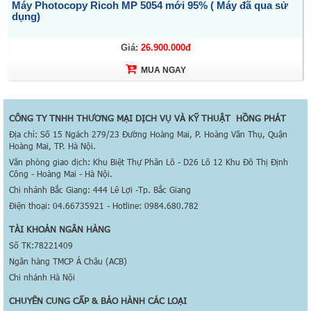
Máy Photocopy Ricoh MP 5054 mới 95% ( Máy đã qua sử
tử, quét 1 lần sao chụp nhiều lần, quản lý người dùng Kích thước: 587
dụng)
x 680 x 913 (mm) Trọng lượng: 68,5 kg
Giá:
26.900.000đ
MUA NGAY
CÔNG TY TNHH THƯƠNG MẠI DỊCH VỤ VÀ KỸ THUẬT HỒNG PHÁT
Địa chỉ: Số 15 Ngách 279/23 Đường Hoàng Mai, P. Hoàng Văn Thụ, Quận
Hoàng Mai, TP. Hà Nội.
Văn phòng giao dịch: Khu Biệt Thự Phân Lô - D26 Lô 12 Khu Đô Thị Định
Công - Hoàng Mai - Hà Nội.
Chi nhánh Bắc Giang: 444 Lê Lợi -Tp. Bắc Giang
Điện thoại: 04.66735921 - Hotline: 0984.680.782
TÀI KHOẢN NGÂN HÀNG
Số TK:78221409
Ngân hàng TMCP Á Châu (ACB)
Chi nhánh Hà Nội
CHUYÊN CUNG CẤP & BẢO HÀNH CÁC LOẠI