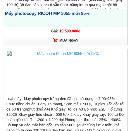
100 tờ) Bộ đảo bản sao: có sẵn Chức năng in: in qua mạng nội bộ
Chức năng scan: scan màu, scan to email, scan to folder Chuẩn kết
Máy photocopy RICOH MP 3055 mới 95%
nối: Ethernet 10 base-T/100 base-TX, Ethernet 1000 Base-T Chức
năng đặc biệt: Màn hình LCD màu cảm ứng 10,1 inch, chia bộ bản sao
điện tử, quét 1 lần sao chụp nhiều lần, quản lý người dùng, in/scan từ
ổ đĩa di động USB Kích thước: 587 x 684 x 913 mm Trọng lượng: 71 kg
Giá:
19.500.000đ
Xuất xứ: Trung Quốc (Hãng Ricoh - Nhật Bản) Sử dụng mực:
MUA NGAY
MP3554SP Bảo hành: 12 tháng (theo số bản chụp)
Loại máy: Máy photocopy trắng đen đã qua sử dụng mới 90-95%
Chức năng chuẩn: Copy, In mạng, Scan màu, SPDF, Duplex Tốc độ: tối
đa 60 trang/phút (khổ A4) Khổ giấy: tối đa A3 Bộ nhớ: 2GB + ổ cứng
320GB Khay giấy tiêu chuẩn: 550 tờ x 2 khay Khay giấy tay: 100 tờ Độ
phân giải: tối đa 1.200 x 1.200 dpi Phóng to – thu nhỏ: 25% - 400%
Bộ nạp và đảo mặt bản gốc: có sẵn SPDF (quét cùng lúc 2 mặt, khả
năng chứa giấy 220 tờ) Bộ đảo bản sao: có sẵn Chức năng in: in qua