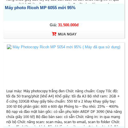
mạng nội bộ Chức năng scan: scan màu 2 mặt cùng lúc, scan to
Máy photo Ricoh MP 6055 mới 95%
email, scan to folder Chuẩn kết nối: Ethernet 10/100/1000 Chức năng
đặc biệt: Màn hình LCD SOP màu cảm ứng 10,1 inch, chia bộ bản sao
điện tử, quét 1 lần sao chụp nhiều lần, quản lý người dùng, in/scan từ
ổ đĩa di động USB Kích thước: 587 x 684 x 913 mm. Trọng lượng: 71
Giá:
31.500.000đ
kg Xuất xứ: Trung Quốc (Hãng Ricoh - Nhật Bản) Sử dụng mực:
MUA NGAY
MP6054SP Bảo hành: 12 tháng (theo số bản chụp)
Loại máy: Máy photocopy trắng đen Chức năng chuẩn: Copy Tốc độ:
tối đa 50 trang/phút (khổ A4) Khổ giấy: tối đa A3 Bộ nhớ ram: 2GB +
ổ cứng 320GB Khay giấy tiêu chuẩn: 550 tờ x 2 khay Khay giấy tay:
100 tờ Độ phân giải: 600 x 600 dpi Phóng to – thu nhỏ: 25% - 400%
Bộ nạp và đảo mặt bản gốc: có sẵn phụ kiện ARDF DF 3090 (khả năng
chứa giấy 100 tờ) Bộ đảo bản sao: có sẵn Chức năng in: in qua mạng
nội bộ Chức năng scan: scan màu, scan to email, scan to folder Chức
năng đặc biệt: màn hình điều khiển cảm ứng màu 9 inch, chia bộ điện