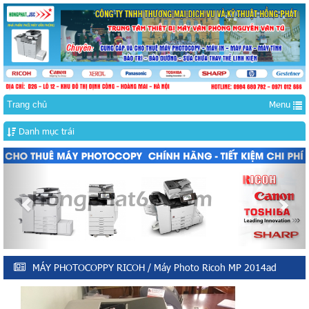
Menu
Trang chủ
Danh mục trái
Previous
Nex
MÁY PHOTOCOPPY RICOH
/ Máy Photo Ricoh MP 2014ad