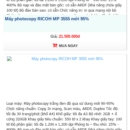
400% Bộ nạp và đảo mặt bản gốc: có sẵn ARDF (khả năng chứa giấy
100 tờ) Bộ đảo bản sao: có sẵn Chức năng in: in qua mạng nội bộ
Chức năng scan: scan màu, scan to email, scan to folder Chuẩn kết
Máy photocopy RICOH MP 3555 mới 95%
nối: Ethernet 10 base-T/100 base-TX, Ethernet 1000 Base-T Chức
năng đặc biệt: Màn hình LCD màu cảm ứng 10,1 inch, chia bộ bản sao
điện tử, quét 1 lần sao chụp nhiều lần, quản lý người dùng, in/scan từ
ổ đĩa di động USB Kích thước: 587 x 684 x 913 mm Trọng lượng: 71 kg
Giá:
21.500.000đ
Xuất xứ: Trung Quốc (Hãng Ricoh - Nhật Bản) Sử dụng mực:
MUA NGAY
MP3554SP Bảo hành: 12 tháng (theo số bản chụp)
Loại máy: Máy photocopy trắng đen đã qua sử dung mới 90-95%
Chức năng chuẩn: Copy, In mạng, Scan màu, ARDF, Duplex Tốc độ:
tối đa 30 trang/phút (khổ A4) Khổ giấy: tối đa A3 Bộ nhớ: 2GB + ổ
cứng 320GB Khay giấy tiêu chuẩn: 550 tờ x 2 khay Khay giấy tay: 100
tờ Độ phân giải: tối đa 1.200 x 1.200 dpi Phóng to – thu nhỏ: 25% -
400% Bộ nạp và đảo mặt bản gốc: có sẵn ARDF (khả năng chứa giấy