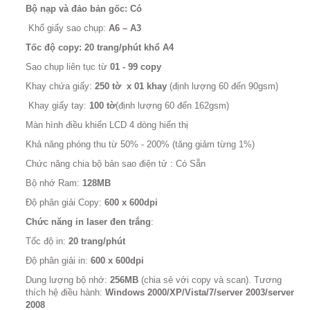
Bộ nạp và đảo bản gốc:
Có
Khổ giấy sao chụp:
A6 – A3
Tốc độ copy:
20 trang/phút khổ A4
Sao chụp liên tục từ
01 - 99 copy
Khay chứa giấy:
250 tờ
x 01 khay
(định lượng 60 đến 90gsm)
Khay giấy tay:
100 tờ
(định lượng 60 đến 162gsm)
Màn hình điều khiển LCD 4 dòng hiển thị
Khả năng phóng thu từ 50% - 200% (tăng giảm từng 1%)
Chức năng chia bộ bản sao điện tử : Có Sẵn
Bộ nhớ Ram:
128MB
Độ phân giải Copy:
600 x 600dpi
Chức năng in laser đen trắng
:
Tốc độ in:
20 trang/phút
Độ phân giải in:
600 x 600dpi
Dung lượng bộ nhớ:
256MB
(chia sẻ với copy và scan). Tương
thích hệ điều hành:
Windows 2000/XP/Vista/7/server 2003/server
2008