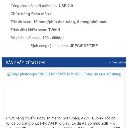
Cổng giao tiếp với máy tính:
USB 2.0
Chức năng Scan màu :
Tốc độ scan:
15 trang/phút đen trắng, 6 trang/phút màu
Trinh điều khiển scan:
TWAIN
Độ phân giải scan:
100 - 600dpi
Định dạng tập tin scan:
JPEG/PDF/TIFF
SẢN PHẨM CÙNG LOẠI
>> Xem thêm
Chức năng chuẩn: Copy, In mạng, Scan màu, ARDF, Duplex Tốc độ:
tối đa 50 trang/phút (khổ A4) Khổ giấy: tối đa A3 Bộ nhớ: 2GB + ổ