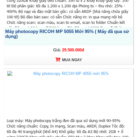
cứng 320GB Khay giấy tiêu chuẩn: 550 tờ x 2 khay Khay giấy tay: 100
tờ Độ phân giải: tối đa 1.200 x 1.200 dpi Phóng to – thu nhỏ: 25% -
400% Bộ nạp và đảo mặt bản gốc: có sẵn ARDF (khả năng chứa giấy
100 tờ) Bộ đảo bản sao: có sẵn Chức năng in: in qua mạng nội bộ
Chức năng scan: scan màu, scan to email, scan to folder Chuẩn kết
nối: Ethernet 10 base-T/100 base-TX, Ethernet 1000 Base-T Chức
Máy photocopy RICOH MP 5055 Mới 95% ( Máy đã qua sử
năng đặc biệt: Màn hình LCD màu cảm ứng 10,1 inch, chia bộ bản sao
dụng)
điện tử, quét 1 lần sao chụp nhiều lần, quản lý người dùng, in/scan từ
ổ đĩa di động USB Kích thước: 587 x 684 x 913 mm Trọng lượng: 71 kg
Xuất xứ: Trung Quốc (Hãng Ricoh - Nhật Bản) Sử dụng mực:
Giá:
29.500.000đ
MP6054SP Bảo hành: 12 tháng (theo số bản chụp)
MUA NGAY
Loại máy: Máy photocopy trắng đen đã qua sử dụng mới 90-95%
Chức năng chuẩn: Copy, In mạng, Scan màu, ARDF, Duplex Tốc độ:
tối đa 40 trang/phút (khổ A4) Khổ giấy: tối đa A3 Bộ nhớ: 2GB + ổ