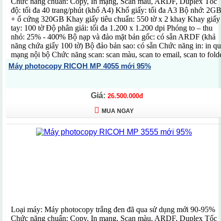
Chức năng chuẩn: Copy, In mạng, Scan màu, ARDF, Duplex Tốc
độ: tối đa 40 trang/phút (khổ A4) Khổ giấy: tối đa A3 Bộ nhớ: 2G
+ ổ cứng 320GB Khay giấy tiêu chuẩn: 550 tờ x 2 khay Khay giấy
tay: 100 tờ Độ phân giải: tối đa 1.200 x 1.200 dpi Phóng to – thu
nhỏ: 25% - 400% Bộ nạp và đảo mặt bản gốc: có sẵn ARDF (khả
năng chứa giấy 100 tờ) Bộ đảo bản sao: có sẵn Chức năng in: in q
mạng nội bộ Chức năng scan: scan màu, scan to email, scan to fold
Chuẩn kết nối: Ethernet 10/100/1000 Chức năng đặc biệt: Màn hìn
Máy photocopy RICOH MP 4055 mới 95%
LCD SOP màu cảm ứng 10,1 inch, chia bộ bản sao điện tử, quét 1
lần sao chụp nhiều lần, quản lý người dùng, in/scan từ ổ đĩa di độn
USB Kích thước: 587 x 684 x 913 mm Trọng lượng: 71 kg Xuất x
Giá:
26.500.000đ
Trung Quốc (Hãng Ricoh - Nhật Bản) Sử dụng mực: MP6054SP
Bảo hành: 12 tháng (theo số bản chụp)
MUA NGAY
Loại máy: Máy photocopy trắng đen đã qua sử dụng mới 90-95%
Chức năng chuẩn: Copy, In mạng, Scan màu, ARDF, Duplex Tốc