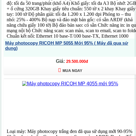
độ: tối đa 50 trang/phút (khổ A4) Khổ giấy: tối đa A3 Bộ nhớ: 2G
+ ổ cứng 320GB Khay giấy tiêu chuẩn: 550 tờ x 2 khay Khay giấy
tay: 100 tờ Độ phân giải: tối đa 1.200 x 1.200 dpi Phóng to – thu
nhỏ: 25% - 400% Bộ nạp và đảo mặt bản gốc: có sẵn ARDF (khả
năng chứa giấy 100 tờ) Bộ đảo bản sao: có sẵn Chức năng in: in q
mạng nội bộ Chức năng scan: scan màu, scan to email, scan to fold
Chuẩn kết nối: Ethernet 10 base-T/100 base-TX, Ethernet 1000
Base-T Chức năng đặc biệt: Màn hình LCD màu cảm ứng 10,1 inc
Máy photocopy RICOH MP 5055 Mới 95% ( Máy đã qua sử
chia bộ bản sao điện tử, quét 1 lần sao chụp nhiều lần, quản lý ngư
dụng)
dùng, in/scan từ ổ đĩa di động USB Kích thước: 587 x 684 x 913
mm Trọng lượng: 71 kg Xuất xứ: Trung Quốc (Hãng Ricoh - Nhật
Giá:
29.500.000đ
Bản) Sử dụng mực: MP6054SP Bảo hành: 12 tháng (theo số bản
chụp)
MUA NGAY
Loại máy: Máy photocopy trắng đen đã qua sử dụng mới 90-95%