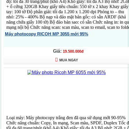
độ: tối đa 30 trang/phút (khổ A4) Khổ giấy: tối đa A3 Bộ nhớ: 2G
+ ổ cứng 320GB Khay giấy tiêu chuẩn: 550 tờ x 2 khay Khay giấy
tay: 100 tờ Độ phân giải: tối đa 1.200 x 1.200 dpi Phóng to – thu
nhỏ: 25% - 400% Bộ nạp và đảo mặt bản gốc: có sẵn ARDF (khả
năng chứa giấy 100 tờ) Bộ đảo bản sao: có sẵn Chức năng in: in q
mạng nội bộ Chức năng scan: scan màu, scan to email, scan to fold
Chuẩn kết nối: Ethernet 10 base-T/100 base-TX, Ethernet 1000
Máy photocopy RICOH MP 3055 mới 95%
Base-T Chức năng đặc biệt: Màn hình LCD màu cảm ứng 10,1 inc
chia bộ bản sao điện tử, quét 1 lần sao chụp nhiều lần, quản lý ngư
dùng, in/scan từ ổ đĩa di động USB Kích thước: 587 x 684 x 913
Giá:
19.500.000đ
mm Trọng lượng: 71 kg Xuất xứ: Trung Quốc (Hãng Ricoh - Nhật
Bản) Sử dụng mực: MP3554SP Bảo hành: 12 tháng (theo số bản
MUA NGAY
chụp)
Loại máy: Máy photocopy trắng đen đã qua sử dụng mới 90-95%
Chức năng chuẩn: Copy, In mạng, Scan màu, SPDF, Duplex Tốc đ
tối đa 60 trang/phút (khổ A4) Khổ giấy: tối đa A3 Bộ nhớ: 2GB + 