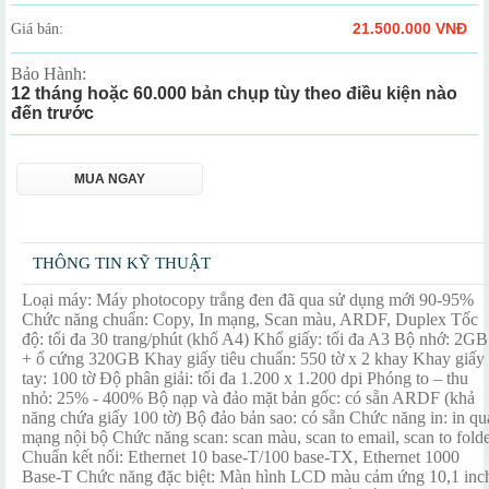
21.500.000 VNĐ
Giá bán:
Bảo Hành:
12 tháng hoặc 60.000 bản chụp tùy theo điều kiện nào
đến trước
MUA NGAY
THÔNG TIN KỸ THUẬT
Loại máy: Máy photocopy trắng đen đã qua sử dụng mới 90-95%
Chức năng chuẩn: Copy, In mạng, Scan màu, ARDF, Duplex Tốc
độ: tối đa 30 trang/phút (khổ A4) Khổ giấy: tối đa A3 Bộ nhớ: 2GB
+ ổ cứng 320GB Khay giấy tiêu chuẩn: 550 tờ x 2 khay Khay giấy
tay: 100 tờ Độ phân giải: tối đa 1.200 x 1.200 dpi Phóng to – thu
nhỏ: 25% - 400% Bộ nạp và đảo mặt bản gốc: có sẵn ARDF (khả
năng chứa giấy 100 tờ) Bộ đảo bản sao: có sẵn Chức năng in: in qu
mạng nội bộ Chức năng scan: scan màu, scan to email, scan to fold
Chuẩn kết nối: Ethernet 10 base-T/100 base-TX, Ethernet 1000
Base-T Chức năng đặc biệt: Màn hình LCD màu cảm ứng 10,1 inc