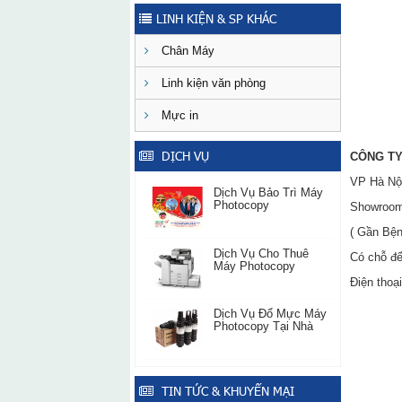
LINH KIỆN & SP KHÁC
Chân Máy
Linh kiện văn phòng
Mực in
DỊCH VỤ
CÔNG TY
VP Hà Nội
Dịch Vụ Bảo Trì Máy
Photocopy
Showroom:
( Gần Bện
Dịch Vụ Cho Thuê
Có chỗ đ
Máy Photocopy
Điện thoạ
Dịch Vụ Đổ Mực Máy
Photocopy Tại Nhà
TIN TỨC & KHUYẾN MẠI