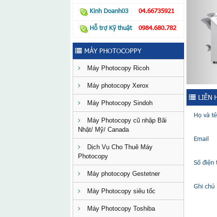
Kinh Doanh03
04.66735921
Hỗ trợ Kỹ thuật
0984.680.782
MÁY PHOTOCOPPY
Máy Photocopy Ricoh
Máy photocopy Xerox
LIÊN 
Máy Photocopy Sindoh
Họ và t
Máy Photocopy cũ nhập Bãi
Nhật/ Mỹ/ Canada
Email
Dịch Vụ Cho Thuê Máy
Photocopy
Số điện 
Máy photocopy Gestetner
Ghi chú
Máy Photocopy siêu tốc
Máy Photocopy Toshiba