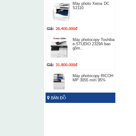
Máy photo Xerox DC
S2110
Giá:
26.400.000đ
Máy photocopy Toshiba
e-STUDIO 2329A bao
gồm...
Giá:
31.800.000đ
Máy photocopy RICOH
MP 3055 mới 95%
BẢN ĐỒ
Giá:
19.500.000đ
Máy Photo Ricoh Mp
6002