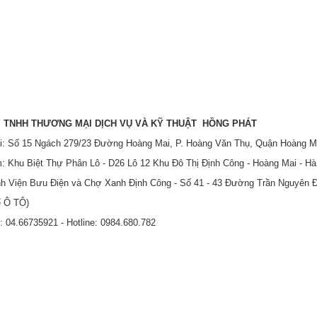
 TNHH THƯƠNG MẠI DỊCH VỤ VÀ KỸ THUẬT HỒNG PHÁT
: Số 15 Ngách 279/23 Đường Hoàng Mai, P. Hoàng Văn Thụ, Quận Hoàng Ma
 Khu Biệt Thự Phân Lô - D26 Lô 12 Khu Đô Thị Định Công - Hoàng Mai - Hà
h Viện Bưu Điện và Chợ Xanh Định Công - Số 41 - 43 Đường Trần Nguyên Đ
ể Ô TÔ)
i: 04.66735921 - Hotline: 0984.680.782