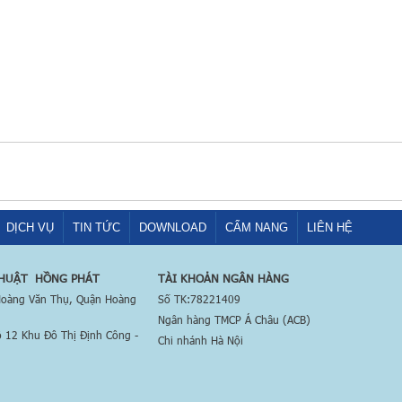
DỊCH VỤ
TIN TỨC
DOWNLOAD
CẨM NANG
LIÊN HỆ
THUẬT HỒNG PHÁT
TÀI KHOẢN NGÂN HÀNG
 Hoàng Văn Thụ, Quận Hoàng
Số TK:78221409
Ngân hàng TMCP Á Châu (ACB)
ô 12 Khu Đô Thị Định Công -
Chi nhánh Hà Nội