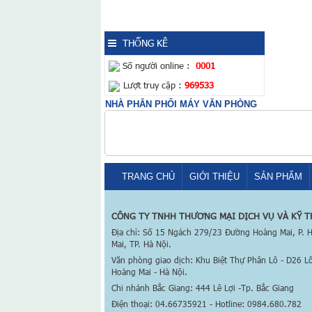
Giá:
48.000.000đ
Máy photo Xerox DC
S2320
THỐNG KÊ
Số người online :
0001
Giá:
Lượt truy cập :
24.500.000đ
969533
NHÀ PHÂN PHỐI MÁY VĂN PHÒNG
Máy photocopy RICOH
MP 4055 mới 95%
Giá:
26.500.000đ
TRANG CHỦ
GIỚI THIỆU
SẢN PHẨM
Máy Photocopy Ricoh
MP 5054 mới 95% (
Máy...
CÔNG TY TNHH THƯƠNG MẠI DỊCH VỤ VÀ KỸ 
Địa chỉ: Số 15 Ngách 279/23 Đường Hoàng Mai, P.
Mai, TP. Hà Nội.
Giá:
26.900.000đ
Văn phòng giao dịch: Khu Biệt Thự Phân Lô - D26 L
Hoàng Mai - Hà Nội.
Máy photo Ricoh MP
6055 mới 95%
Chi nhánh Bắc Giang: 444 Lê Lợi -Tp. Bắc Giang
Điện thoại: 04.66735921 - Hotline: 0984.680.782