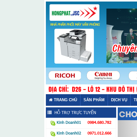
TRANG CHỦ
SẢN PHẨM
DỊCH VỤ
T
HỖ TRỢ TRỰC TUYẾN
Kinh Doanh01
0984.680.782
Kinh Doanh02
0971.012.666