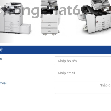
HỆ
ên
thoại