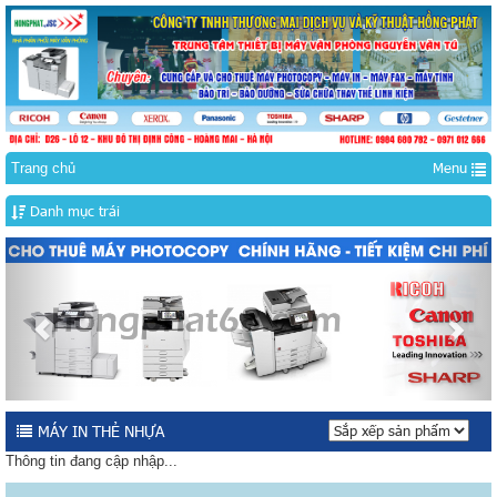
Menu
Trang chủ
Danh mục trái
Previous
Nex
MÁY IN THẺ NHỰA
Thông tin đang cập nhập...