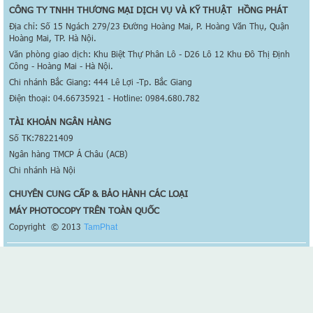
CÔNG TY TNHH THƯƠNG MẠI DỊCH VỤ VÀ KỸ THUẬT HỒNG PHÁT
Địa chỉ: Số 15 Ngách 279/23 Đường Hoàng Mai, P. Hoàng Văn Thụ, Quận
Hoàng Mai, TP. Hà Nội.
Văn phòng giao dịch: Khu Biệt Thự Phân Lô - D26 Lô 12 Khu Đô Thị Định
Công - Hoàng Mai - Hà Nội.
Chi nhánh Bắc Giang: 444 Lê Lợi -Tp. Bắc Giang
Điện thoại: 04.66735921 - Hotline: 0984.680.782
TÀI KHOẢN NGÂN HÀNG
Số TK:78221409
Ngân hàng TMCP Á Châu (ACB)
Chi nhánh Hà Nội
CHUYÊN CUNG CẤP & BẢO HÀNH CÁC LOẠI
MÁY PHOTOCOPY TRÊN TOÀN QUỐC
Copyright © 2013
TamPhat