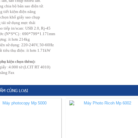
 lần, sao chụp nhiều lần.
g chia bộ bản sao điện tử.
g tiết kiệm điện năng
chọn khổ giấy sao chụp
 tái sử dụng mực thải
o tiếp in/scan: USB 2.0, Rj-45
ước (N*S*C) : 690*799*1.171mm
ợng: ít hơn 214kg
ện sử dụng: 220-240V, 50-60Hz
t tiêu thụ điện: ít hơn 1.71kW
phụ kiện chọn thêm):
giấy :4.000 tờ (LCIT RT 4010)
năng Fax
ẨM CÙNG LOẠI