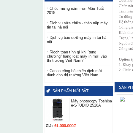
Quét một
Chức năn
Chúc mừng năm mới Mậu Tuất
Tính năn
2018
Tự động 
Hệ thống
Dịch vụ sửa chữa - tháo nắp máy
tin tại hà nội
Cổng gia
Kích th
Dịch vụ bảo dưỡng máy in tại hà
Trọng lư
nội
Nguồn đi
Công suấ
Ricoh toan tính gì khi “tung
chưởng” hàng loạt máy in mới vào
Option (
thị trường Việt Nam?
1. Khay 
2. Chức 
Canon công bố chiến dịch mới
dành cho thị trường Việt Nam
SẢN PH
SẢN PHẨM NỔI BẬT
Máy photocopy Toshiba
e-STUDIO 2528A
Giá:
61.000.000đ