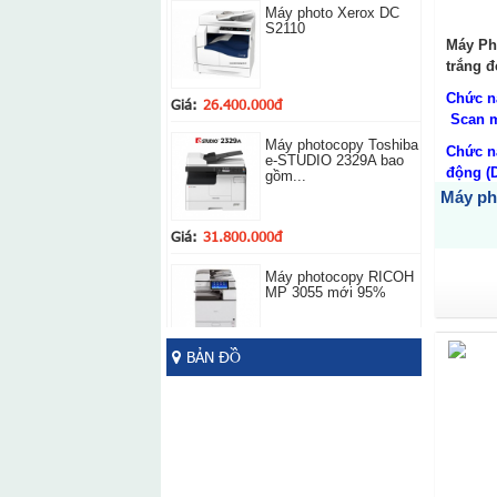
Máy photo Xerox DC
S2110
Máy Pho
trắng đ
Chức n
Giá:
26.400.000đ
Scan 
Máy photocopy Toshiba
Chức n
e-STUDIO 2329A bao
động (
gồm...
Máy ph
Bộ nạp
(ARDF)
Giá:
31.800.000đ
Khổ giấ
Máy photocopy RICOH
Tốc độ 
MP 3055 mới 95%
BẢN ĐỒ
Giá:
19.500.000đ
Máy Photo Ricoh Mp
6002
Giá:
48.000.000đ