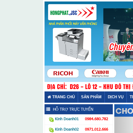
TRANG CHỦ
SẢN PHẨM
DỊCH VỤ
T
HỖ TRỢ TRỰC TUYẾN
Kinh Doanh01
0984.680.782
Kinh Doanh02
0971.012.666