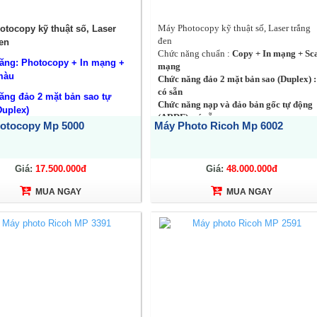
Máy Photocopy kỹ thuật số, Laser trắng
tocopy kỹ thuật số, Laser
đen
en
Chức năng chuẩn :
Copy + In mạng + Sc
ăng: Photocopy + In mạng +
mạng
màu
Chức năng đảo 2 mặt bản sao (Duplex) 
có sẵn
ăng đảo 2 mặt bản sao tự
Chức năng nạp và đảo bản gốc tự động
Duplex)
(ARDF): có sẵn
otocopy Mp 5000
Máy Photo Ricoh Mp 6002
Màn hình điều khiển: LCD cảm ứng mà
 và đảo 2 mặt bản gốc tự động
đa sắc
y sao chụp tối đa :
A3
Giá:
17.500.000đ
Giá:
48.000.000đ
sao chụp/ in :
50 bản/phút
MUA NGAY
MUA NGAY