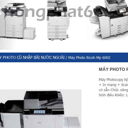
Y PHOTO CŨ NHẬP BÃI NƯỚC NGOÀI
/ Máy Photo Ricoh Mp 6002
MÁY PHOTO R
Máy Photocopy kỹ
+ In mạng + Sca
có sẵn Chức năng
hình điều khiển: