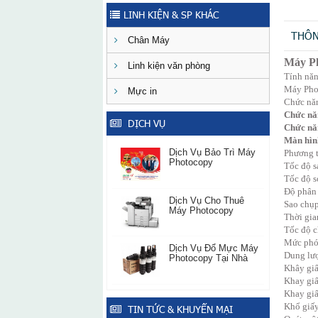
LINH KIỆN & SP KHÁC
THÔN
Chân Máy
Máy Ph
Linh kiện văn phòng
Tính nă
Máy Phot
Mực in
Chức nă
Chức năn
DỊCH VỤ
Chức năn
Màn hìn
Dịch Vụ Bảo Trì Máy
Phương t
Photocopy
Tốc độ s
Tốc độ s
Độ phân 
Dịch Vụ Cho Thuê
Sao chụp
Máy Photocopy
Thời gia
Tốc độ c
Mức phó
Dịch Vụ Đổ Mực Máy
Dung lư
Photocopy Tại Nhà
Khây giấ
Khay giấ
Khay giấ
Khổ giấy
TIN TỨC & KHUYẾN MẠI