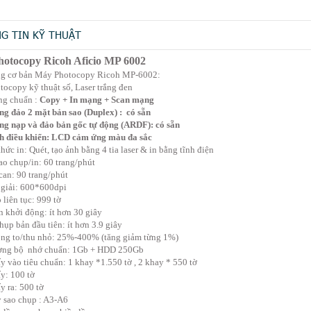
G TIN KỸ THUẬT
otocopy Ricoh Aficio MP 6002
ng cơ bản Máy Photocopy Ricoh MP-6002:
ocopy kỹ thuật số, Laser trắng đen
ng chuẩn :
Copy + In mạng + Scan mạng
g đảo 2 mặt bản sao (Duplex) : có sẵn
g nạp và đảo bản gốc tự động (ARDF): có sẵn
h điều khiển: LCD cảm ứng màu đa sắc
hức in: Quét, tạo ảnh bằng 4 tia laser & in bằng tĩnh điện
ao chụp/in: 60 trang/phút
can: 90 trang/phút
giải: 600*600dpi
 liên tục: 999 tờ
n khởi động: ít hơn 30 giây
hụp bản đầu tiên: ít hơn 3.9 giây
ng to/thu nhỏ: 25%-400% (tăng giảm từng 1%)
ợng bộ nhớ chuẩn: 1Gb + HDD 250Gb
y vào tiêu chuẩn: 1 khay *1.550 tờ , 2 khay * 550 tờ
y: 100 tờ
y ra: 500 tờ
 sao chụp : A3-A6