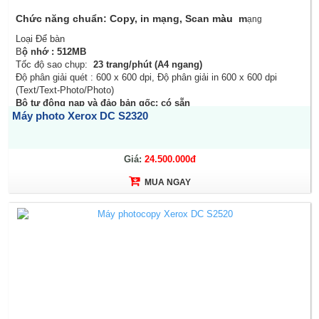
Chức năng chuẩn: Copy, in mạng, Scan m
àu
m
ạng
Loại Để bàn
B
ộ nhớ : 512MB
Tốc độ sao chụp:
23 trang/phút (A4 ngang)
Độ phân giải quét : 600 x 600 dpi, Độ phân giải in 600 x 600 dpi
(Text/Text-Photo/Photo)
Bộ tự động nạp và đảo bản gốc: có sẵn
Máy photo Xerox DC S2320
Bộ tự động đảo bản sao: có sẵn
Giá:
24.500.000đ
MUA NGAY