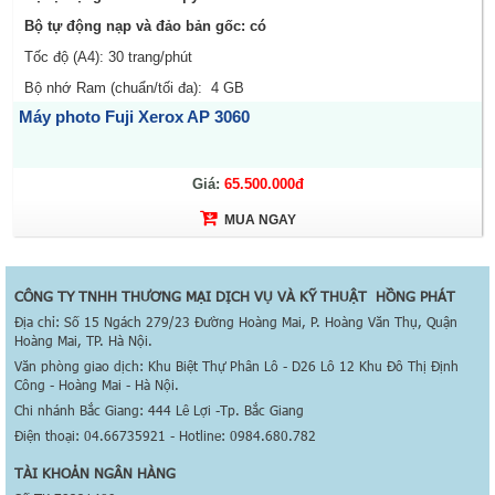
Bộ tự động nạp và đảo bản gốc: có
Tốc độ (A4): 30 trang/phút
Bộ nhớ Ram (chuẩn/tối đa): 4 GB
Máy photo Fuji Xerox AP 3060
Giá:
65.500.000đ
MUA NGAY
CÔNG TY TNHH THƯƠNG MẠI DỊCH VỤ VÀ KỸ THUẬT HỒNG PHÁT
Địa chỉ: Số 15 Ngách 279/23 Đường Hoàng Mai, P. Hoàng Văn Thụ, Quận
Hoàng Mai, TP. Hà Nội.
Văn phòng giao dịch: Khu Biệt Thự Phân Lô - D26 Lô 12 Khu Đô Thị Định
Công - Hoàng Mai - Hà Nội.
Chi nhánh Bắc Giang: 444 Lê Lợi -Tp. Bắc Giang
Điện thoại: 04.66735921 - Hotline: 0984.680.782
TÀI KHOẢN NGÂN HÀNG