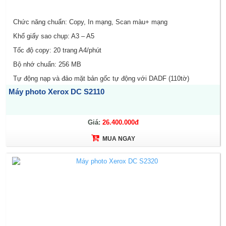
Chức năng chuẩn: Copy, In mạng, Scan màu+ mạng
Khổ giấy sao chụp: A3 – A5
Tốc độ copy: 20 trang A4/phút
Bộ nhớ chuẩn: 256 MB
Tự động nạp và đảo mặt bản gốc tự động với DADF (110tờ)
Máy photo Xerox DC S2110
Tự động đảo hai mặt bản sao (Duplex): có sẵn
Giá:
26.400.000đ
MUA NGAY