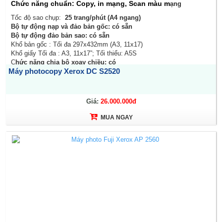
Chức năng chuẩn: Copy, in mạng, Scan màu m
ạng
Tốc độ sao chụp:
25 trang/phút (A4 ngang)
Bộ tự động nạp và đảo bản gốc: có sẵn
Bộ tự động đảo bản sao: có sẵn
Khổ bản gốc : Tối đa 297x432mm (A3, 11x17)
Khổ giấy Tối đa : A3, 11x17”; Tối thiểu: A5S
C
hức năng chia bộ xoay chiều: có
Máy photocopy Xerox DC S2520
Khay giấy Chuẩn:
Khay 1: 250 tờ
,
Giá:
26.000.000đ
MUA NGAY