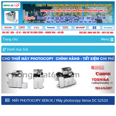
Menu
Trang chủ
Danh mục trái
Previous
Nex
MÁY PHOTOCOPY XEROX
/ Máy photocopy Xerox DC S2520