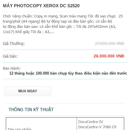
MÁY PHOTOCOPY XEROX DC S2520
Chức năng chuẩn: Copy, in mạng, Scan màu mạng Tốc độ sao chụp: 25
trang/phút (A4 ngang) Bộ tự động nạp và đảo bản gốc: có sẵn Bộ
tự động đảo bản sao: có sẵn Khổ bản gốc : Tối đa 297x432mm (A3,
11x17) Khổ giấy Tối đa : A3,...
Giá Thường:
27.000.000 VNĐ
Giá bán:
26.000.000 VNĐ
Bảo Hành:
12 tháng hoặc 100.000 bản chụp tùy theo điều kiện nào đến trước
MUA NGAY
THÔNG TIN KỸ THUẬT
DocuCentre-IV
DocuCentre-V 7080 CP
Tên sản phẩm